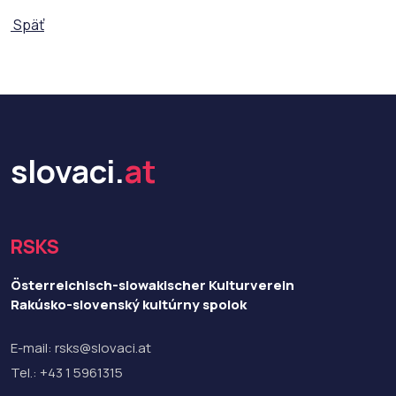
Späť
slovaci.
at
RSKS
Österreichisch-slowakischer Kulturverein
Rakúsko-slovenský kultúrny spolok
E-mail:
rsks@slovaci.at
Tel.:
+43 1 5961315