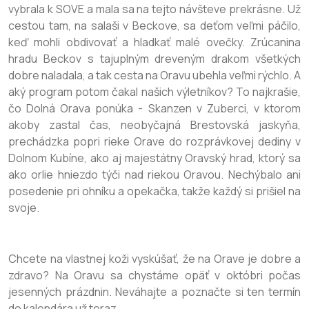
vybrala k SOVE a mala sa na tejto návšteve prekrásne. Už
cestou tam, na salaši v Beckove, sa deťom veľmi páčilo,
keď mohli obdivovať a hladkať malé ovečky. Zrúcanina
hradu Beckov s tajuplným dreveným drakom všetkých
dobre naladala, a tak cesta na Oravu ubehla veľmi rýchlo. A
aký program potom čakal našich výletníkov? To najkrašie,
čo Dolná Orava ponúka - Skanzen v Zuberci, v ktorom
akoby zastal čas, neobyčajná Brestovská jaskyňa,
prechádzka popri rieke Orave do rozprávkovej dediny v
Dolnom Kubíne, ako aj majestátny Oravský hrad, ktorý sa
ako orlie hniezdo týči nad riekou Oravou. Nechýbalo ani
posedenie pri ohníku a opekačka, takže každý si prišiel na
svoje.
Chcete na vlastnej koži vyskúšať, že na Orave je dobre a
zdravo? Na Oravu sa chystáme opäť v októbri počas
jesenných prázdnin. Neváhajte a poznačte si ten termín
do kalendára už teraz.