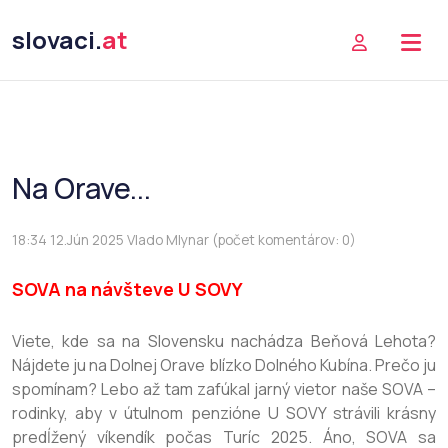
slovaci.
at
Na Orave...
18:34 12.Jún 2025 Vlado Mlynar (počet komentárov: 0)
SOVA na návšteve U SOVY
Viete, kde sa na Slovensku nachádza Beňová Lehota?
Nájdete ju na Dolnej Orave blízko Dolného Kubína. Prečo ju
spomínam? Lebo až tam zafúkal jarný vietor naše SOVA –
rodinky, aby v útulnom penzióne U SOVY strávili krásny
predĺžený víkendík počas Turíc 2025. Áno, SOVA sa