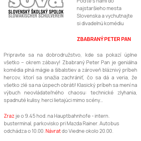
Poďte s nami do
najstaršieho mesta
Slovenska a vychutnajte
si divadelnú komédiu
ZBABRANÝ PETER PAN
Pripravte sa na dobrodružstvo, kde sa pokazí úplne
všetko – okrem zábavy! Zbabraný Peter Pan je geniálna
komédia plná mágie a šibalstiev a zároveň bláznivý príbeh
hercov, ktorí sa snažia zachrániť, čo sa dá a veria, že
všetko zlé sa na úspech obráti! Klasický príbeh sa mení na
výbuch neovládateľného chaosu: technické zlyhania,
spadnuté kulisy, herci lietajúci mimo scény…
Zraz
je o 9.45 hod. na Hauptbahnhofe - intern.
busterminal, parkovisko pri Mazda Rainer. Autobus
odchádza o 10.00.
Návrat
do Viedne okolo 20.00.