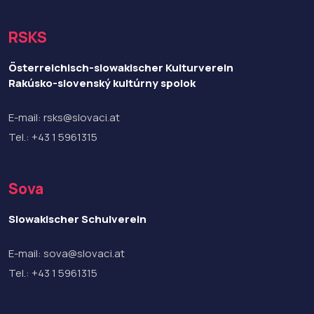
RSKS
Österreichisch-slowakischer Kulturverein
Rakúsko-slovenský kultúrny spolok
E-mail:
rsks@slovaci.at
Tel.:
+43 1 5961315
Sova
Slowakischer Schulverein
E-mail:
sova@slovaci.at
Tel.:
+43 1 5961315