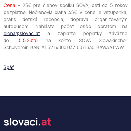
Cena
– 25€ pre členov spolku SOVA, deti do 5 rokov
bezplatne. Nečlenovia platia 45€. V cene je vstupenka,
gratis detská recepcia, doprava organizovaným
autobusom. Nahláste počet osôb obratom na
elena@slovaci.at
a zaplaťte poplatky záväzne
do
15.5.2026
na konto SOVA Slowakischer
Schulverein IBAN: AT52 14000 03710071330, BAWAATWW
Späť
slovaci.
at