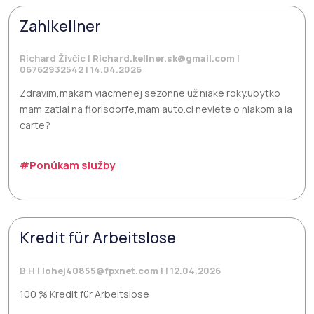
Zahlkellner
Richard Živčic |
Richard.kellner.sk@gmail.com
|
06762932542 | 14.04.2026
Zdravim,makam viacmenej sezonne už niake roky.ubytko
mam zatial na florisdorfe,mam auto.ci neviete o niakom a la
carte?
#Ponúkam služby
Kredit für Arbeitslose
B H |
lohej40855@fpxnet.com
| | 12.04.2026
100 % Kredit für Arbeitslose