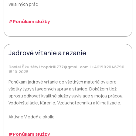
Vela iných prác
#Ponúkam služby
Jadrové vŕtanie a rezanie
Daniel Škultéty |
topdrill777@gmail.com
| +421902048790 |
15.10.2025
Ponúkam jadrové vŕtanie do všetkých materiálov a pre
všetky typy stavebných úprav a stavieb. Dokážem tiež
sprostredkovať kvalitné služby súvisiace s mojou prácou.
Vodoinštalácie, Kúrenie, Vzduchotechniku a Klimatizácie.
Aktívne Viedeň a okolie.
#Ponúkam služby