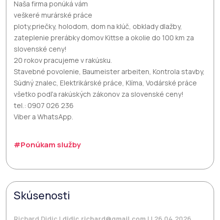
Naša firma ponúká vám
veškeré murárské práce
ploty,priečky, holodom, dom na klúč, obklady dlažby,
zateplenie prerábky domov Kittse a okolie do 100 km za
slovenské ceny!
20 rokov pracujeme v rakúsku.
Stavebné povolenie, Baumeister arbeiten, Kontrola stavby,
Súdný znalec, Elektrikárské práce, Klíma, Vodárské práce
všetko podľa rakúských zákonov za slovenské ceny!
tel.: 0907 026 236
Viber a WhatsApp.
#Ponúkam služby
Skúsenosti
Richard Didic |
didic.richard@gmail.com
| | 26.04.2026