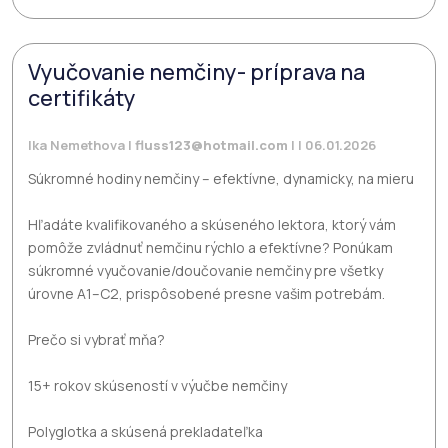
Vyučovanie nemčiny- príprava na
certifikáty
Ika Nemethova |
fluss123@hotmail.com
| | 06.01.2026
Súkromné hodiny nemčiny – efektívne, dynamicky, na mieru
Hľadáte kvalifikovaného a skúseného lektora, ktorý vám
pomôže zvládnuť nemčinu rýchlo a efektívne? Ponúkam
súkromné vyučovanie/doučovanie nemčiny pre všetky
úrovne A1–C2, prispôsobené presne vašim potrebám.
Prečo si vybrať mňa?
15+ rokov skúseností v výučbe nemčiny
Polyglotka a skúsená prekladateľka