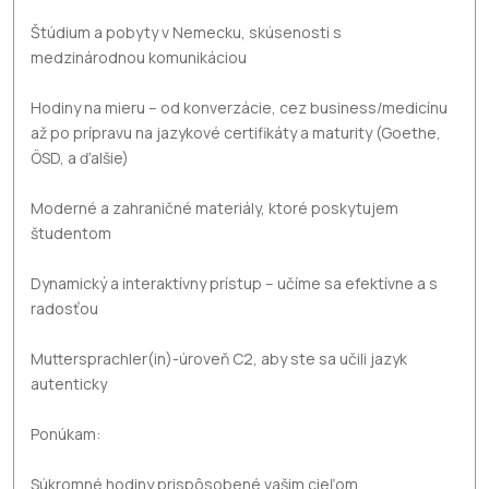
Štúdium a pobyty v Nemecku, skúsenosti s
medzinárodnou komunikáciou
Hodiny na mieru – od konverzácie, cez business/medicínu
až po prípravu na jazykové certifikáty a maturity (Goethe,
ÖSD, a ďalšie)
Moderné a zahraničné materiály, ktoré poskytujem
študentom
Dynamický a interaktívny prístup – učíme sa efektívne a s
radosťou
Muttersprachler(in)-úroveň C2, aby ste sa učili jazyk
autenticky
Ponúkam:
Súkromné hodiny prispôsobené vašim cieľom