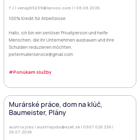
Y J |
venap55239@lanvos.com
| | 08.08.2026
100% Kredit für Arbeitslose
Hallo, ich bin ein seriöser Privatperson und helfe
Menschen, die ihr Unternehmen ausbauen und ihre
Schulden reduzieren möchten.
petermullerservice@gmail.com
#Ponúkam služby
Murárské práce, dom na klúč,
Baumeister, Plány
austria jobs |
austriajobs@azet.sk
| 0907 026 236 |
26.07.2026