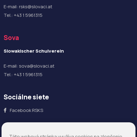
E-mail:
rsks@slovaci.at
Tel.:
+43 1 5961315
Sova
Slowakischer Schulverein
E-mail:
sova@slovaci.at
Tel.:
+43 1 5961315
Sociálne siete
Facebook RSKS
Slovaci.at ©2026 – Všetky práva vyhradené –
Impressum
Táto webová stránka využíva cookies na zlepšenie