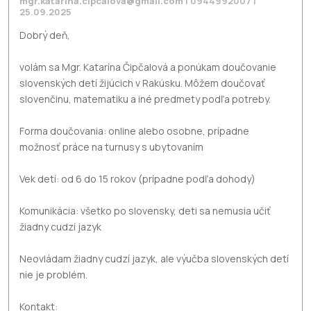
mgr.katarina.cipcalova@gmail.com
| 0944992007 |
25.09.2025
Dobrý deň,
volám sa Mgr. Katarína Čipčalová a ponúkam doučovanie
slovenských detí žijúcich v Rakúsku. Môžem doučovať
slovenčinu, matematiku a iné predmety podľa potreby.
Forma doučovania: online alebo osobne, prípadne
možnosť práce na turnusy s ubytovaním
Vek detí: od 6 do 15 rokov (prípadne podľa dohody)
Komunikácia: všetko po slovensky, deti sa nemusia učiť
žiadny cudzí jazyk
Neovládam žiadny cudzí jazyk, ale výučba slovenských detí
nie je problém.
Kontakt: