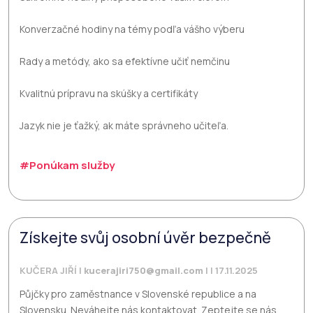
Konverzačné hodiny na témy podľa vášho výberu
Rady a metódy, ako sa efektívne učiť nemčinu
Kvalitnú prípravu na skúšky a certifikáty
Jazyk nie je ťažký, ak máte správneho učiteľa.
#Ponúkam služby
Získejte svůj osobní úvěr bezpečně
KUČERA JIŘÍ |
kucerajiri750@gmail.com
| | 17.11.2025
Půjčky pro zaměstnance v Slovenské republice a na
Slovensku. Neváhejte nás kontaktovat. Zeptejte se nás