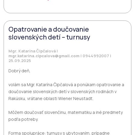
Opatrovanie a doučovanie
slovenských detí – turnusy
Mgr. Katarína Čipčalová |
mgr.katarina.cipcalova@gmail.com
| 0944992007 |
25.09.2025
Dobrý deň,
volám sa Mgr. Katarína Čipčalová a ponúkam opatrovanie a
doučovanie slovenských detí v slovenských rodinách v
Rakúsku, vrátane oblasti Wiener Neustadt.
Môžem doučovať slovenčinu, matematiku a iné predmety
podľa potreby.
Forma spolupráce: turnusy s ubytovaním, prípadne