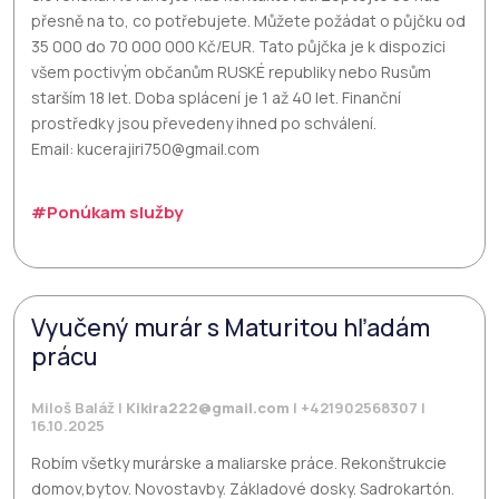
přesně na to, co potřebujete. Můžete požádat o půjčku od
35 000 do 70 000 000 Kč/EUR. Tato půjčka je k dispozici
všem poctivým občanům RUSKÉ republiky nebo Rusům
starším 18 let. Doba splácení je 1 až 40 let. Finanční
prostředky jsou převedeny ihned po schválení.
Email: kucerajiri750@gmail.com
#Ponúkam služby
Vyučený murár s Maturitou hľadám
prácu
Miloš Baláž |
Kikira222@gmail.com
| +421902568307 |
16.10.2025
Robím všetky murárske a maliarske práce. Rekonštrukcie
domov,bytov. Novostavby. Základové dosky. Sadrokartón.