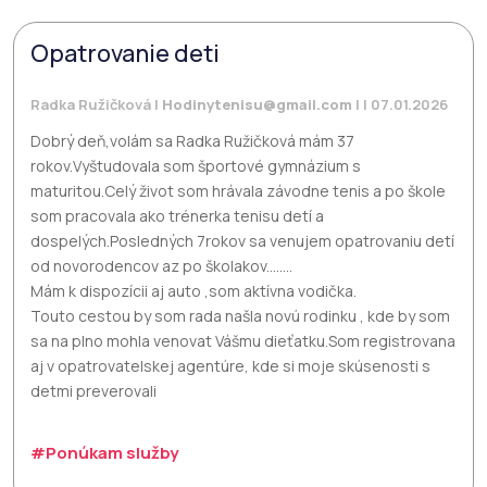
Opatrovanie deti
Radka Ružičková |
Hodinytenisu@gmail.com
| | 07.01.2026
Dobrý deň,volám sa Radka Ružičková mám 37
rokov.Vyštudovala som športové gymnázium s
maturitou.Celý život som hrávala závodne tenis a po škole
som pracovala ako trénerka tenisu detí a
dospelých.Posledných 7rokov sa venujem opatrovaniu detí
od novorodencov az po školakov........
Mám k dispozícii aj auto ,som aktívna vodička.
Touto cestou by som rada našla novú rodinku , kde by som
sa na plno mohla venovat Vášmu dieťatku.Som registrovana
aj v opatrovatelskej agentúre, kde si moje skúsenosti s
detmi preverovali
#Ponúkam služby