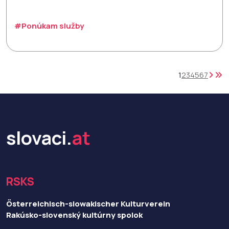
#Ponúkam služby
1
2
3
4
5
6
7
slovaci.
at
RSKS
Österreichisch-slowakischer Kulturverein
Rakúsko-slovenský kultúrny spolok