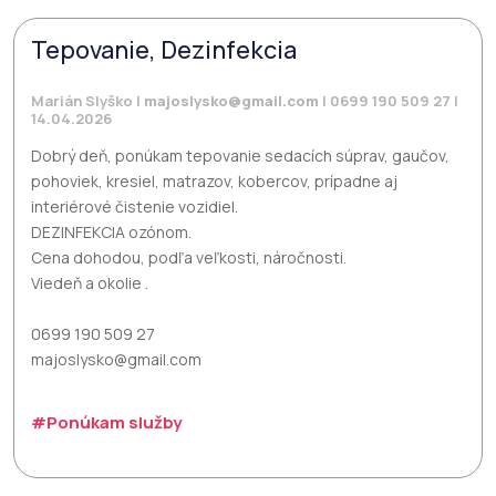
Tepovanie, Dezinfekcia
Marián Slyško |
majoslysko@gmail.com
| 0699 190 509 27 |
14.04.2026
Dobrý deň, ponúkam tepovanie sedacích súprav, gaučov,
pohoviek, kresiel, matrazov, kobercov, prípadne aj
interiérové čistenie vozidiel.
DEZINFEKCIA ozónom.
Cena dohodou, podľa veľkosti, náročnosti.
Viedeň a okolie .
0699 190 509 27
majoslysko@gmail.com
#Ponúkam služby