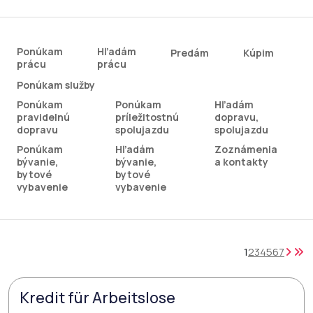
Ponúkam
Hľadám
Predám
Kúpim
prácu
prácu
Ponúkam služby
Ponúkam
Ponúkam
Hľadám
pravidelnú
príležitostnú
dopravu,
dopravu
spolujazdu
spolujazdu
Ponúkam
Hľadám
Zoznámenia
bývanie,
bývanie,
a kontakty
bytové
bytové
vybavenie
vybavenie
1
2
3
4
5
6
7
Kredit für Arbeitslose