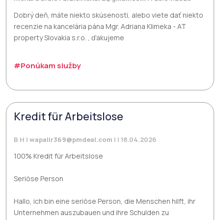
Dobrý deň, máte niekto skúsenosti, alebo viete dať niekto
recenzie na kancelária pána Mgr. Adriana Klimeka - AT
property Slovakia s.r.o. , ďakujeme
#Ponúkam služby
Kredit für Arbeitslose
B H |
wapalir369@pmdeal.com
| | 18.04.2026
100% Kredit für Arbeitslose
Seriöse Person
Hallo, ich bin eine seriöse Person, die Menschen hilft, ihr
Unternehmen auszubauen und ihre Schulden zu